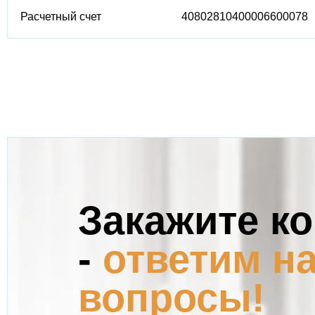
Расчетный счет
40802810400006600078
Закажите к
-
ответим на
вопросы!